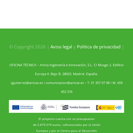
© Copyright 2026 |
Aviso legal
y
Política de privacidad
|
OFICINA TÉCNICA – Artica Ingeniería e Innovación, S.L. C/ Musgo 2. Edificio
Europa II. Bajo B. 28023. Madrid. España.
cgutierrez@articai.es
/
comunicacion@articai.es
– T. 91 357 07 98 / M. 659
453 376
El proyecto cuenta con un presupuesto
de 5.879.574 euros, cofinanciados por la Unión
Europea y por el Centro para el Desarrollo