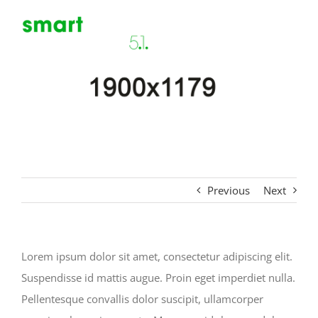
Saltar
al
Toggl
contenido
USA
Navig
PROYECTO
CONSORCIO
MEDIATECA
Previous
Next
CONTACTO
Lorem ipsum dolor sit amet, consectetur adipiscing elit.
Suspendisse id mattis augue. Proin eget imperdiet nulla.
Pellentesque convallis dolor suscipit, ullamcorper