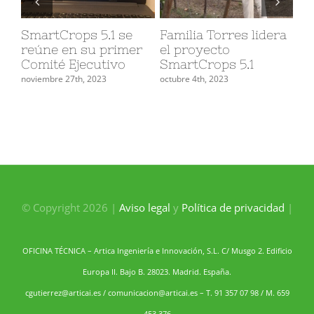
SmartCrops 5.1 se
Familia Torres lidera
Un
reúne en su primer
el proyecto
es
Comité Ejecutivo
SmartCrops 5.1
co
so
noviembre 27th, 2023
octubre 4th, 2023
re
ef
la
sep
© Copyright 2026 |
Aviso legal
y
Política de privacidad
|
OFICINA TÉCNICA – Artica Ingeniería e Innovación, S.L. C/ Musgo 2. Edificio
Europa II. Bajo B. 28023. Madrid. España.
cgutierrez@articai.es
/
comunicacion@articai.es
– T. 91 357 07 98 / M. 659
453 376