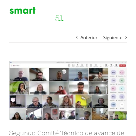
Saltar
al
Toggl
contenido
Navig
Anterior
Siguiente
PROYECTO
CONSORCIO
Ver
imagen
MEDIATECA
más
grande
CONTACTO
Segundo Comité Técnico de avance del